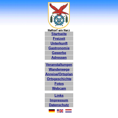
Startseite
Freizeit
Unterkunft
Gastronomie
Gewerbe
Adressen
Veranstaltungen
Wanderwege
Anreise/Ortsplan
Ortsgeschichte
Fotos
Webcam
Links
Impressum
Datenschutz